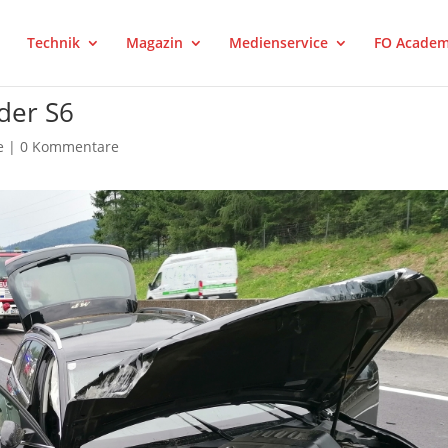
Technik
Magazin
Medienservice
FO Acade
der S6
e
|
0 Kommentare
est
LinkedIn
Tumblr