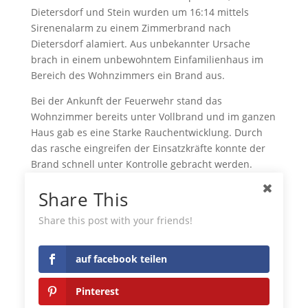
Dietersdorf und Stein wurden um 16:14 mittels
Sirenenalarm zu einem Zimmerbrand nach
Dietersdorf alamiert. Aus unbekannter Ursache
brach in einem unbewohntem Einfamilienhaus im
Bereich des Wohnzimmers ein Brand aus.
Bei der Ankunft der Feuerwehr stand das
Wohnzimmer bereits unter Vollbrand und im ganzen
Haus gab es eine Starke Rauchentwicklung. Durch
das rasche eingreifen der Einsatzkräfte konnte der
Brand schnell unter Kontrolle gebracht werden.
Verletzt wurde zum Glück niemand. Insgesamt
Share This
standen 39 Mann mit 7 Fahrzeugen im Einsatz.
auf facebook teilen
Share this post with your friends!
Pinterest
auf facebook teilen
LinkedIn
Pinterest