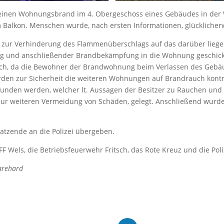
nen Wohnungsbrand im 4. Obergeschoss eines Gebäudes in der We
alkon. Menschen wurde, nach ersten Informationen, glücklicherwe
 zur Verhinderung des Flammenüberschlags auf das darüber lieg
ng und anschließender Brandbekämpfung in die Wohnung geschick
eich, da die Bewohner der Brandwohnung beim Verlassen des Ge
rden zur Sicherheit die weiteren Wohnungen auf Brandrauch kontro
efunden werden, welcher lt. Aussagen der Besitzer zu Rauchen un
zur weiteren Vermeidung von Schäden, gelegt. Anschließend wurde
zende an die Polizei übergeben.
FF Wels, die Betriebsfeuerwehr Fritsch, das Rote Kreuz und die Poli
Marehard