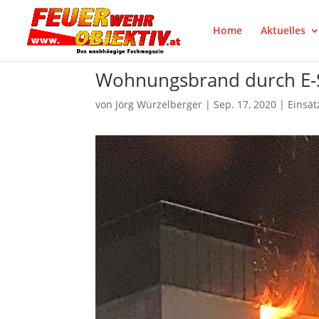
Home
Aktuelles
Wohnungsbrand durch E-
von
Jörg Würzelberger
|
Sep. 17, 2020
|
Einsät
auf facebook teilen
Pinter
Tumblr