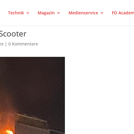
Technik
Magazin
Medienservice
FO Acade
Scooter
ze
|
0 Kommentare
est
LinkedIn