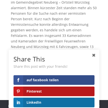
im Gemeindegebiet Neuberg – Ortsteil Mürzsteg
alarmiert. Binnen kürzester Zeit standen mehr als 50
Personen für die Suche nach einer vermissten
Person bereit. Kurz nach Beginn der
Vermisstensuche konnte allerdings Entwarnung
gegeben werden, es handele sich um einen
Fehlalarm. Es waren insgesamt 33 Kameradinnen
und Kameraden der Freiwilligen Feuerwehren
Neuberg und Mürzsteg mit 6 Fahrzeugen, sowie 13
Mann der Bergrettung Neuberg, Polizei und
Share This
Alpinpolizei im Einsatz
auf facebook teilen
Share this post with your friends!
Pinterest
auf facebook teilen
LinkedIn
Pinterest
Tumblr
LinkedIn
Diese Website benutzt Cookies. Wenn du die Website weiter