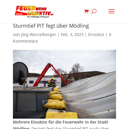
Sturmtief PIT fegt über Mödling
von
Jörg Würzelberger
|
Feb. 3, 2023
|
Einsätze
|
0
Kommentare
Mehrere Einsätze für die Feuerwehr in der Stadt
Mödling
: Derzeit fegt das Sturmtief PIT auch über