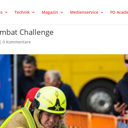
es
Technik
Magazin
Medienservice
FO Acad
Combat Challenge
|
0 Kommentare
rest
LinkedIn
Tumblr