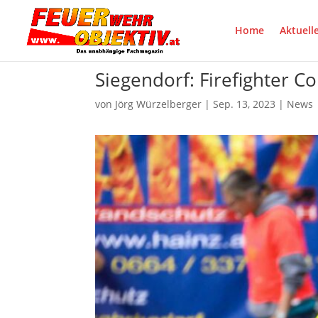
Home
Aktuell
Siegendorf: Firefighter 
von
Jörg Würzelberger
|
Sep. 13, 2023
|
News
auf facebook teilen
Pinte