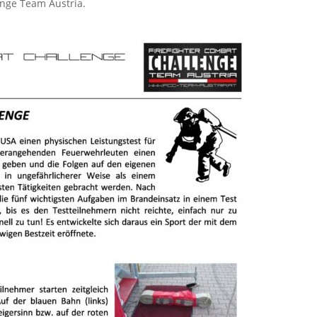
nge Team Austria.
est
LinkedIn
Tumblr