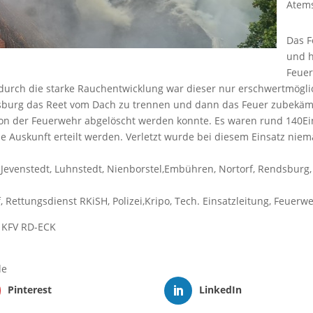
Atems
Das F
und h
Feuer
urch die starke Rauchentwicklung war dieser nur erschwertmöglic
urg das Reet vom Dach zu trennen und dann das Feuer zubekämpf
 der Feuerwehr abgelöscht werden konnte. Es waren rund 140Einsa
 Auskunft erteilt werden. Verletzt wurde bei diesem Einsatz niem
 Jevenstedt, Luhnstedt, Nienborstel,Embühren, Nortorf, Rendsburg
f, Rettungsdienst RKiSH, Polizei,Kripo, Tech. Einsatzleitung, Feuer
m KFV RD-ECK
de
Pinterest
LinkedIn