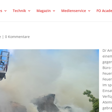
es
Technik
Magazin
Medienservice
FO Acad
e
|
0 Kommentare
D/ Am
einem
est
LinkedIn
Tumblr
gegen
Büro 
Feuer
Feuer
Im sp
Einsa
Verfü
Atems
gebra