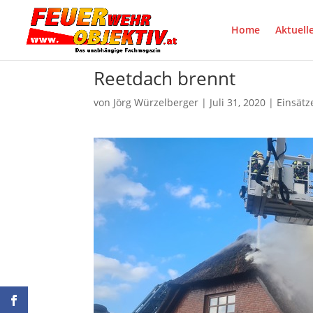
Home
Aktuell
Reetdach brennt
von
Jörg Würzelberger
|
Juli 31, 2020
|
Einsätz
auf facebook teilen
Pinter