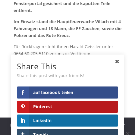
Fensterportal gesichert und die kaputten Teile
entfernt.
Im Einsatz stand die Hauptfeuerwache Villach mit 4
Fahrzeugen und 18 Mann, die FF Zauchen, sowie die
Polizei und das Rote Kreuz.
Für Rückfragen steht ihnen Harald Geissler unter
0664 60 205 5110 gerne zur Verfügung.
Share This
feuerwehr-villach.at
auf facebook teilen
Share this post with your friends!
Pinterest
auf facebook teilen
LinkedIn
Pinterest
Tumblr
LinkedIn
Diese Website benutzt Cookies. Wenn du die Website weiter
nutzt, gehen wir von deinem Einverständnis aus.
Tumblr