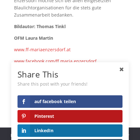
Enzersdorf möchte sich bei allen eingesetzten
Blaulichtorganisationen für die stets gute
Zusammenarbeit bedanken.
Bildautor:
Thomas Tinkl
OFM Laura Martin
www.ff-mariaenzersdorf.at
www.facebook.com/ff.maria.enzersdorf
Share This
www.instagram.com/feuerwehr_mariaenzersdorf
auf facebook teilen
Share this post with your friends!
Pinterest
auf facebook teilen
LinkedIn
Pinterest
Tumblr
LinkedIn
Diese Website benutzt Cookies. Wenn du die Website weiter