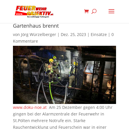
Gartenhaus brennt
von
Jörg Würzelberger
|
Dez. 25, 2023
|
Einsätze
|
0
Kommentare
www.doku-noe.at
Am 25 Dezember gegen 4:00 Uhr
gingen bei der Alarmzentrale der Feuerwehr in
St.Pölten mehrere Notrufe ein. Starke
Rauchentwicklung und Feuerschein war in einer