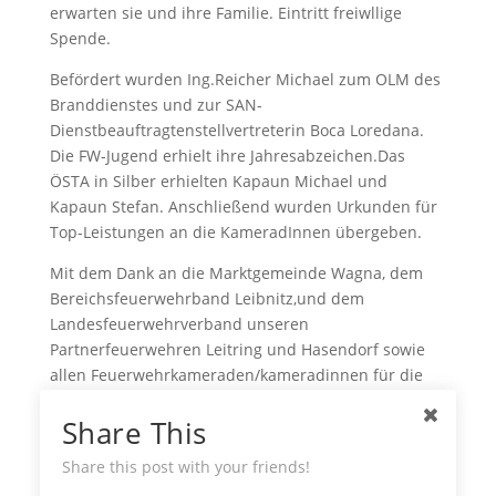
erwarten sie und ihre Familie. Eintritt freiwllige
Spende.
Befördert wurden Ing.Reicher Michael zum OLM des
Branddienstes und zur SAN-
Dienstbeauftragtenstellvertreterin Boca Loredana.
Die FW-Jugend erhielt ihre Jahresabzeichen.Das
ÖSTA in Silber erhielten Kapaun Michael und
Kapaun Stefan. Anschließend wurden Urkunden für
Top-Leistungen an die KameradInnen übergeben.
Mit dem Dank an die Marktgemeinde Wagna, dem
Bereichsfeuerwehrband Leibnitz,und dem
Landesfeuerwehrverband unseren
Partnerfeuerwehren Leitring und Hasendorf sowie
allen Feuerwehrkameraden/kameradinnen für die
gute Zusammenarbeit und geleistete Tätigkeit
Share This
endete die Wehrversammlung.
auf facebook teilen
Share this post with your friends!