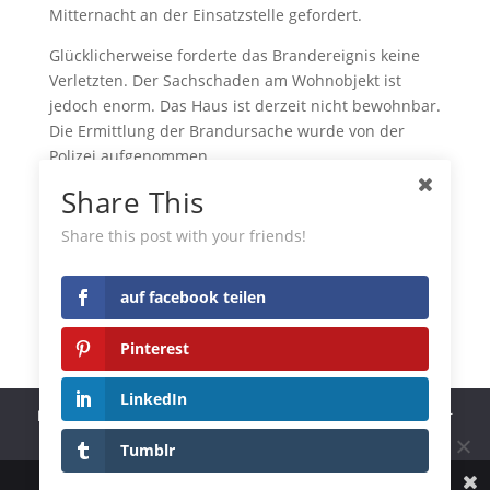
Mitternacht an der Einsatzstelle gefordert.
Glücklicherweise forderte das Brandereignis keine
Verletzten. Der Sachschaden am Wohnobjekt ist
jedoch enorm. Das Haus ist derzeit nicht bewohnbar.
Die Ermittlung der Brandursache wurde von der
Polizei aufgenommen.
Share This
www.feuerwehr.graz.at
auf facebook teilen
Share this post with your friends!
Pinterest
auf facebook teilen
LinkedIn
Pinterest
Tumblr
LinkedIn
Diese Website benutzt Cookies. Wenn du die Website weiter
nutzt, gehen wir von deinem Einverständnis aus.
Tumblr
OK
Designed by
Elegant Themes
| Powered by
WordPress
Share This