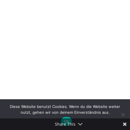
auf facebook teilen
Pinterest
LinkedIn
Diese Website benutzt Cookies. Wenn du die Website weiter
nutzt, gehen wir von deinem Einverständnis aus.
Tumblr
OK
Share This