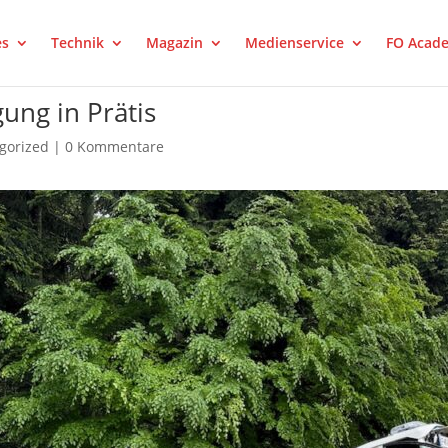
es
Technik
Magazin
Medienservice
FO Acad
ng in Prätis
gorized
|
0 Kommentare
rest
LinkedIn
Tumblr