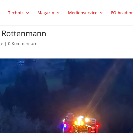
Technik
Magazin
Medienservice
FO Acade
i Rottenmann
ze
|
0 Kommentare
rest
LinkedIn
Tumblr