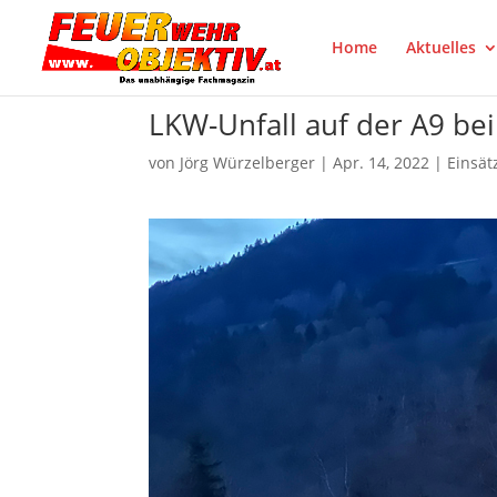
Home
Aktuelles
LKW-Unfall auf der A9 be
von
Jörg Würzelberger
|
Apr. 14, 2022
|
Einsät
auf facebook teilen
Pinte