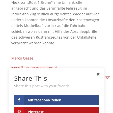
Heck von „Rüst 1 Brunn“ eine Umlenkrolle
angebracht und das verunfallte Fahrzeug im
indirekten Zug seitlich aufgerichtet. Wieder auf vier
Rädern konnten die Einsatzkräfte den Kastenwagen
mittels Muskelkraft zurück auf die Fahrbahn
schieben wo es dann mit Hilfe der Abschleppbrille
des schweren Rüstfahrzeuges von der Unfallstelle
verbracht werden konnte.
Marco Oesze
www.ff-brunnamgebirge.at
Share This
www.facebook.com/FreiwilligeFeuerwehrBrunnAmGebirge
auf facebook teilen
Share this post with your friends!
Pinterest
auf facebook teilen
LinkedIn
Pinterest